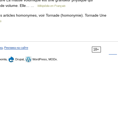
rature La masse volumique est une grandeur physique qui
té de volume. Elle… …
Wikipédia en Français
s articles homonymes, voir Tornade (homonymie). Tornade Une
is
ка
,
Реклама на сайте
18+
omla,
Drupal,
WordPress, MODx.