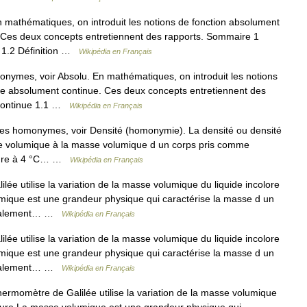
 mathématiques, on introduit les notions de fonction absolument
 Ces deux concepts entretiennent des rapports. Sommaire 1
n 1.2 Définition …
Wikipédia en Français
onymes, voir Absolu. En mathématiques, on introduit les notions
re absolument continue. Ces deux concepts entretiennent des
 continue 1.1 …
Wikipédia en Français
les homonymes, voir Densité (homonymie). La densité ou densité
sse volumique à la masse volumique d un corps pris comme
 pure à 4 °C… …
Wikipédia en Français
e utilise la variation de la masse volumique du liquide incolore
mique est une grandeur physique qui caractérise la masse d un
néralement… …
Wikipédia en Français
e utilise la variation de la masse volumique du liquide incolore
mique est une grandeur physique qui caractérise la masse d un
néralement… …
Wikipédia en Français
momètre de Galilée utilise la variation de la masse volumique