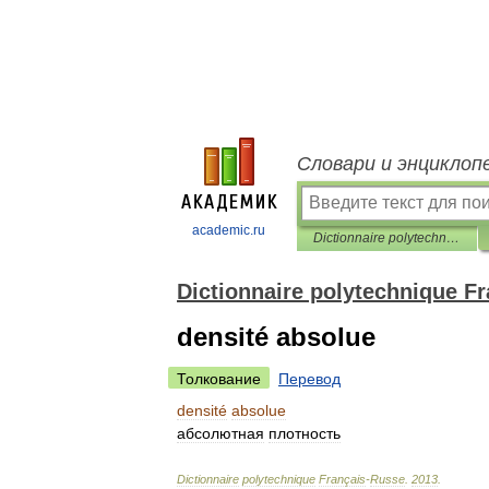
Словари и энциклоп
academic.ru
Dictionnaire polytechnique Français-Russe
Dictionnaire polytechnique F
densité absolue
Толкование
Перевод
densité
absolue
абсолютная
плотность
Dictionnaire
polytechnique
Français
-
Russe
.
2013
.