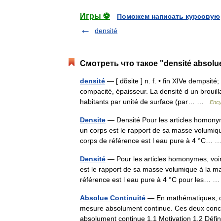
Игры ⚽
Поможем написать курсовую
densité
Смотреть что такое "densité absolu
densité
— [ dɑ̃site ] n. f. • fin XIVe dempsit
compacité, épaisseur. La densité d un broui
habitants par unité de surface (par… …
Ency
Densite
— Densité Pour les articles homonym
un corps est le rapport de sa masse volumiq
corps de référence est l eau pure à 4 °C…
Densité
— Pour les articles homonymes, voir
est le rapport de sa masse volumique à la m
référence est l eau pure à 4 °C pour les…
Absolue Continuité
— En mathématiques, on 
mesure absolument continue. Ces deux conce
absolument continue 1.1 Motivation 1.2 Déf