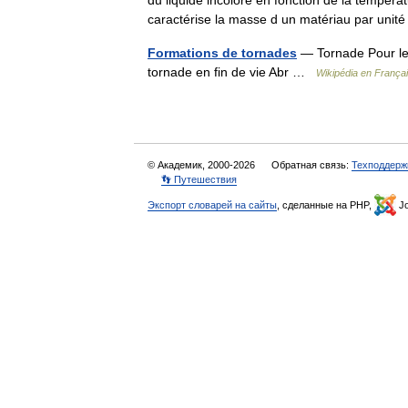
du liquide incolore en fonction de la tempé
caractérise la masse d un matériau par uni
Formations de tornades
— Tornade Pour le
tornade en fin de vie Abr …
Wikipédia en França
© Академик, 2000-2026
Обратная связь:
Техподдерж
👣 Путешествия
Экспорт словарей на сайты
, сделанные на PHP,
Jo