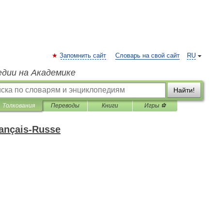
Запомнить сайт
Словарь на свой сайт
RU
едии на Академике
Найти!
Толкования
Переводы
Книги
Игры ⚽
rançais-Russe