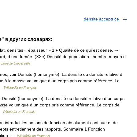
densité acceptrice
e" в других словарях:
é; lat. densitas « épaisseur » 1 ♦ Qualité de ce qui est dense. ⇒
llard, d une fumée. (XXe) Densité de population : nombre moyen d
clopédie Universelle
es, voir Densité (homonymie). La densité ou densité relative d
ue à la masse volumique d un corps pris comme référence. Le
 …
Wikipédia en Français
 Densité (homonymie). La densité ou densité relative d un corps
asse volumique d un corps pris comme référence. Le corps de
 …
Wikipédia en Français
introduit les notions de fonction absolument continue et de
pts entretiennent des rapports. Sommaire 1 Fonction
inition …
Wikipédia en Français